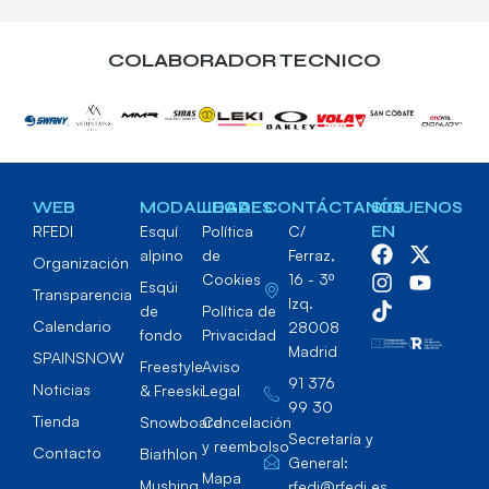
COLABORADOR TECNICO
WEB
MODALIDADES
LEGAL
CONTÁCTANOS
SÍGUENOS
RFEDI
Esquí
Política
C/
EN
alpino
de
Ferraz,
Organización
Cookies
16 - 3º
Esqúi
Transparencia
Izq.
de
Política de
Calendario
28008
fondo
Privacidad
Madrid
SPAINSNOW
Freestyle
Aviso
91 376
Noticias
& Freeski
Legal
99 30
Tienda
Snowboard
Cancelación
Secretaría y
y reembolso
Contacto
Biathlon
General:
Mapa
Mushing
rfedi@rfedi.es