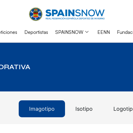
iciones
Deportistas
SPAINSNOW
EENN
Fundac
ORATIVA
Imagotipo
Isotipo
Logoti