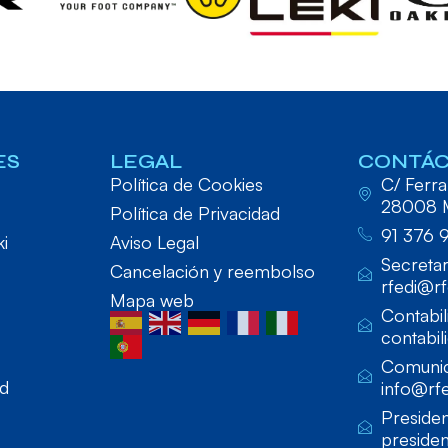
ES
LEGAL
CONTÁ
Política de Cookies
C/ Ferraz
28008 
Política de Privacidad
91 376 
ki
Aviso Legal
Secretar
Cancelación y reembolso
rfedi@rf
Mapa web
Contabil
contabil
Comunic
ad
info@rfe
Presiden
presiden