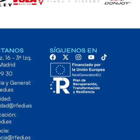
CTANOS
SÍGUENOS EN
, 16 - 3º Izq.
Madrid
99 30
ía y General:
edi.es
idad:
idad@rfedi.es
ación:
di.es
cia:
cia@rfedi.es