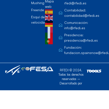
Mapa
Mushing
rfedi@rfedi.es
web
Freeride
Contabilidad:
contabilidad@rfedi.es
Esquí de
velocidad
Comunicación:
info@rfedi.es
Presidencia:
presidencia@rfedi.es
Fundación:
fundacion.spainsnow@rfedi
RFEDI © 2024.
Todos los derechos
reservados –
Desarrollado por