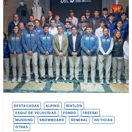
DESTACADAS
ALPINO
BIATLÓN
ESQUÍ DE VELOCIDAD
FONDO
FREESKI
MUSHING
SNOWBOARD
GENERAL
NOTICIAS
OTRAS