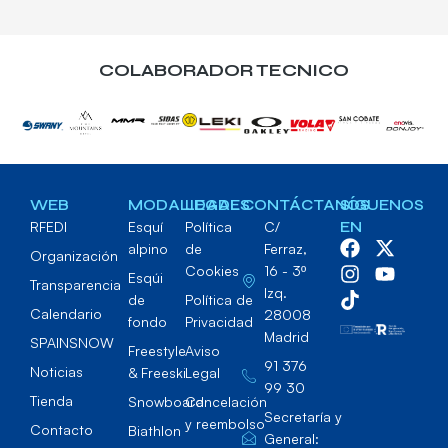
COLABORADOR TECNICO
WEB
MODALIDADES
LEGAL
CONTÁCTANOS
SÍGUENOS
RFEDI
Esquí
Política
C/
EN
alpino
de
Ferraz,
Organización
Cookies
16 - 3º
Esqúi
Transparencia
Izq.
de
Política de
Calendario
28008
fondo
Privacidad
Madrid
SPAINSNOW
Freestyle
Aviso
91 376
Noticias
& Freeski
Legal
99 30
Tienda
Snowboard
Cancelación
Secretaría y
y reembolso
Contacto
Biathlon
General: