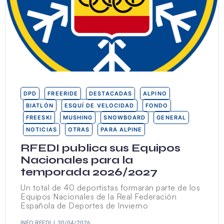
DPD
FREERIDE
DESTACADAS
ALPINO
BIATLÓN
ESQUÍ DE VELOCIDAD
FONDO
FREESKI
MUSHING
SNOWBOARD
GENERAL
NOTICIAS
OTRAS
PARA ALPINE
RFEDI publica sus Equipos
Nacionales para la
temporada 2026/2027
Un total de 40 deportistas formarán parte de los
Equipos Nacionales de la Real Federación
Española de Deportes de Invierno
INFO RFEDI
30/04/2026