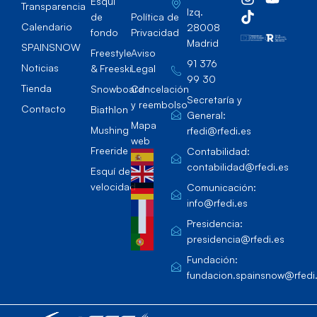
Esqúi
Transparencia
Izq.
de
Política de
Calendario
28008
fondo
Privacidad
Madrid
SPAINSNOW
Freestyle
Aviso
91 376
Noticias
& Freeski
Legal
99 30
Tienda
Snowboard
Cancelación
Secretaría y
y reembolso
Contacto
Biathlon
General:
Mapa
Mushing
rfedi@rfedi.es
web
Freeride
Contabilidad:
contabilidad@rfedi.es
Esquí de
velocidad
Comunicación:
info@rfedi.es
Presidencia:
presidencia@rfedi.es
Fundación:
fundacion.spainsnow@rfedi