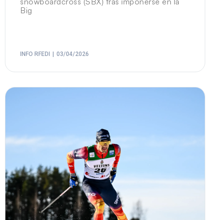
snowboardcross (SBX) tras imponerse en la
Big
INFO RFEDI
03/04/2026