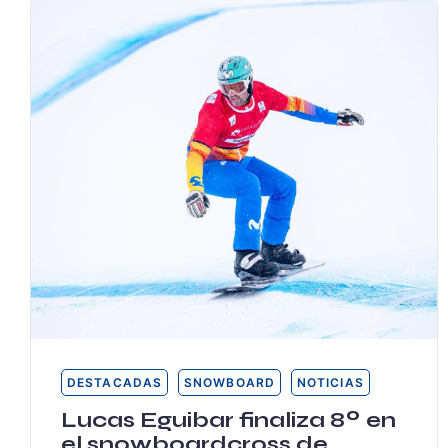
DESTACADAS
SNOWBOARD
NOTICIAS
Lucas Eguibar finaliza 8º en
el snowboardcross de