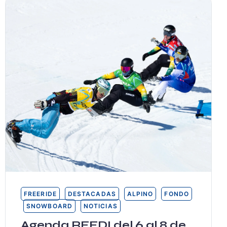
FREERIDE
DESTACADAS
ALPINO
FONDO
SNOWBOARD
NOTICIAS
Agenda RFEDI del 6 al 8 de