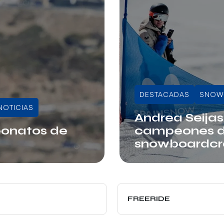
DESTACADAS
SNOW
NOTICIAS
Andrea Seijas
eonatos de
campeones d
snowboardcro
Info RFEDI
FREERIDE