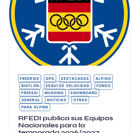
FREERIDE
DPD
DESTACADAS
ALPINO
BIATLÓN
ESQUÍ DE VELOCIDAD
FONDO
FREESKI
MUSHING
SNOWBOARD
GENERAL
NOTICIAS
OTRAS
PARA ALPINE
RFEDI publica sus Equipos
Nacionales para la
temporada 2026/2027