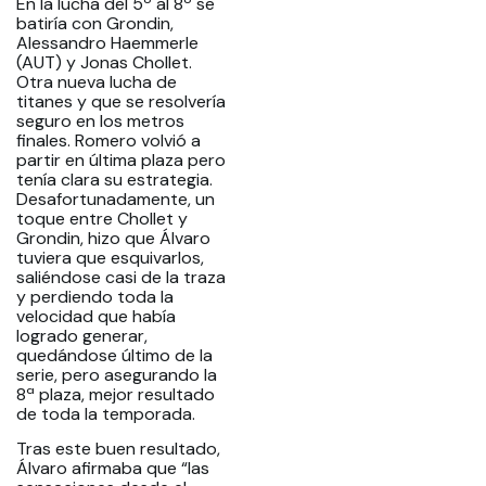
En la lucha del 5º al 8º se
batiría con Grondin,
Alessandro Haemmerle
(AUT) y Jonas Chollet.
Otra nueva lucha de
titanes y que se resolvería
seguro en los metros
finales. Romero volvió a
partir en última plaza pero
tenía clara su estrategia.
Desafortunadamente, un
toque entre Chollet y
Grondin, hizo que Álvaro
tuviera que esquivarlos,
saliéndose casi de la traza
y perdiendo toda la
velocidad que había
logrado generar,
quedándose último de la
serie, pero asegurando la
8ª plaza, mejor resultado
de toda la temporada.
Tras este buen resultado,
Álvaro afirmaba que “las