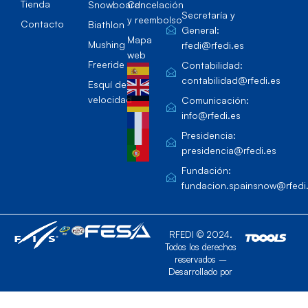
Tienda
Snowboard
Cancelación
Secretaría y
y reembolso
Contacto
Biathlon
General:
Mapa
Mushing
rfedi@rfedi.es
web
Freeride
Contabilidad:
contabilidad@rfedi.es
Esquí de
velocidad
Comunicación:
info@rfedi.es
Presidencia:
presidencia@rfedi.es
Fundación:
fundacion.spainsnow@rfedi
RFEDI © 2024.
Todos los derechos
reservados –
Desarrollado por