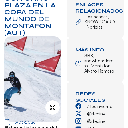
PLAZA EN LA
ENLACES
RELACIONADOS
COPA DEL
Destacadas
,
MUNDO DE
SNOWBOARD
MONTAFON
,
Noticias
(AUT)
MÁS INFO
SBX
,
snowboardcro
ss
,
Montafon
,
Álvaro Romero
REDES
SOCIALES
/rfedinvierno
@rfedinv
@rfedinv
15/03/2026
El deportista vasco del