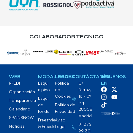
COLABORADOR TECNICO
WEB
MODALIDADES
LEGAL
CONTÁCTANOS
SÍGUENOS
RFEDI
Esquí
Política
C/
EN
alpino
de
Ferraz,
Organización
Cookies
16 - 3º
Esqúi
Transparencia
Izq.
de
Política de
Calendario
28008
fondo
Privacidad
Madrid
SPAINSNOW
Freestyle
Aviso
91 376
Noticias
& Freeski
Legal
99 30