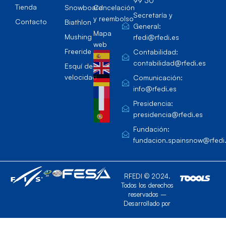
99 30
Tienda
Snowboard
Cancelación
Secretaría y
y reembolso
Contacto
Biathlon
General:
Mapa
Mushing
rfedi@rfedi.es
web
Freeride
Contabilidad:
contabilidad@rfedi.es
Esquí de
velocidad
Comunicación:
info@rfedi.es
Presidencia:
presidencia@rfedi.es
Fundación:
fundacion.spainsnow@rfedi
RFEDI © 2024.
Todos los derechos
reservados –
Desarrollado por