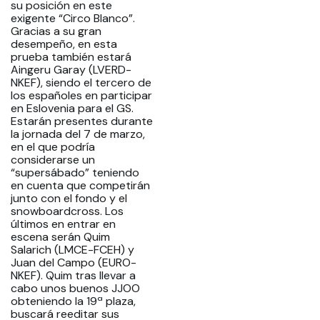
su posición en este
exigente “Circo Blanco”.
Gracias a su gran
desempeño, en esta
prueba también estará
Aingeru Garay (LVERD-
NKEF), siendo el tercero de
los españoles en participar
en Eslovenia para el GS.
Estarán presentes durante
la jornada del 7 de marzo,
en el que podría
considerarse un
“supersábado” teniendo
en cuenta que competirán
junto con el fondo y el
snowboardcross. Los
últimos en entrar en
escena serán Quim
Salarich (LMCE-FCEH) y
Juan del Campo (EURO-
NKEF). Quim tras llevar a
cabo unos buenos JJOO
obteniendo la 19ª plaza,
buscará reeditar sus