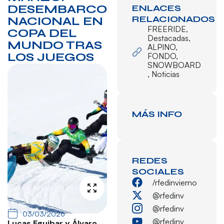
DESEMBARCO
ENLACES
RELACIONADOS
NACIONAL EN
FREERIDE
,
COPA DEL
Destacadas
,
MUNDO TRAS
ALPINO
,
LOS JUEGOS
FONDO
,
SNOWBOARD
,
Noticias
MÁS INFO
REDES
SOCIALES
/rfedinvierno
@rfedinv
@rfedinv
03/03/2026
@rfedinv
Lucas Eguibar y Álvaro