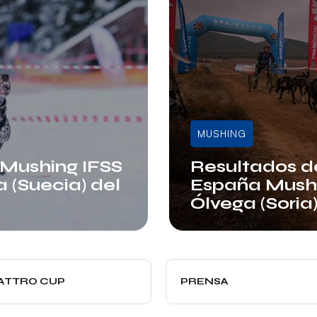
MUSHING
Mushing IFSS
Resultados d
a (Suecia) del
España Mushin
Ólvega (Soria
Admin
UATTRO CUP
PRENSA