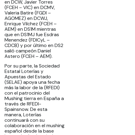
en DCW, Javier Torres
(FCEH – VIC) en DCMV,
Valeria Batire (FGDI –
AGOMEZ) en DCWJ,
Enrique Vilchez (FCEH –
AEM) en DS1M mientras
que en DS1MJ fue Esdras
Menendez (FDICyL –
CDCB) y por último en DS2
salió campeón Daniel
Astero (FCEH – AEM).
Por su parte, la Sociedad
Estatal Loterías y
Apuestas del Estado
(SELAE) apoya una fecha
más la labor de la (RFEDI)
con el patrocinio del
Mushing tierra en España a
través de RFEDI-
Spainsnow. De esta
manera, Loterías
continuará con su
colaboración en el mushing
español desde la base