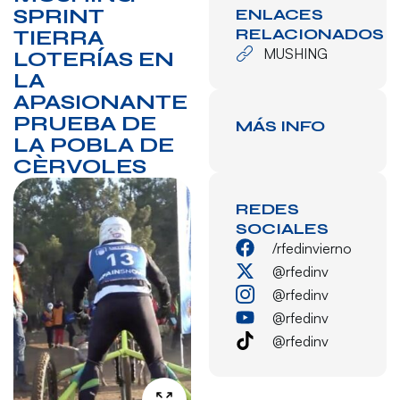
SPRINT
ENLACES
RELACIONADOS
TIERRA
MUSHING
LOTERÍAS EN
LA
APASIONANTE
PRUEBA DE
MÁS INFO
LA POBLA DE
CÈRVOLES
REDES
SOCIALES
/rfedinvierno
@rfedinv
@rfedinv
@rfedinv
@rfedinv