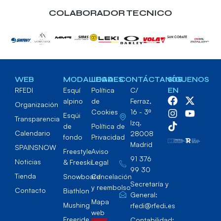
COLABORADOR TECNICO
WEB
MODALIDADES
LEGAL
CONTÁCTANOS
SÍGUENOS
RFEDI
Esquí
Política
C/
EN
alpino
de
Ferraz,
Organización
Cookies
16 - 3º
Esqúi
Transparencia
Izq.
de
Política de
Calendario
28008
fondo
Privacidad
Madrid
SPAINSNOW
Freestyle
Aviso
91 376
Noticias
& Freeski
Legal
99 30
Tienda
Snowboard
Cancelación
Secretaría y
y reembolso
Contacto
Biathlon
General:
Mapa
Mushing
rfedi@rfedi.es
web
Freeride
Contabilidad: