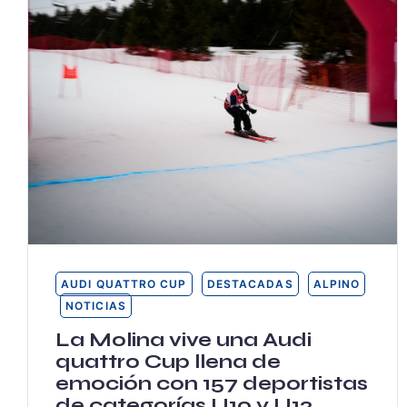
AUDI QUATTRO CUP
DESTACADAS
ALPINO
NOTICIAS
La Molina vive una Audi
quattro Cup llena de
emoción con 157 deportistas
de categorías U10 y U12