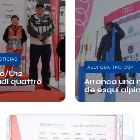
OTICIAS
AUDI QUATTRO CUP
10/U12
udi quattro
Arranca una 
de esquí alpi
Juli Sala