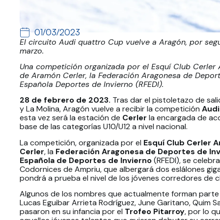
01/03/2023
El circuito Audi quattro Cup vuelve a Aragón, por seg
marzo.
Una competición organizada por el Esquí Club Cerler 
de Aramón Cerler, la Federación Aragonesa de Deporte
Española Deportes de Invierno (RFEDI).
28 de febrero de 2023.
Tras dar el pistoletazo de sa
y La Molina, Aragón vuelve a recibir la competición
Audi
esta vez será la estación de
Cerler
la encargada de aco
base de las categorías U10/U12 a nivel nacional.
La competición, organizada por el
Esquí Club Cerler 
Cerler
, la
Federación Aragonesa de Deportes de In
Española de Deportes de Invierno
(RFEDI), se celebr
Codornices de Ampriu, que albergará dos eslálones giga
pondrá a prueba el nivel de los jóvenes corredores de c
Algunos de los nombres que actualmente forman parte de
Lucas Eguibar Arrieta Rodríguez, June Garitano, Quim S
pasaron en su infancia por el
Trofeo Pitarroy
, por lo 