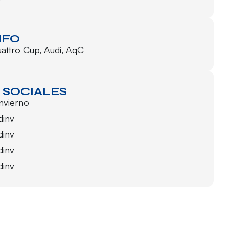
NFO
uattro Cup
,
Audi
,
AqC
 SOCIALES
invierno
dinv
dinv
dinv
dinv