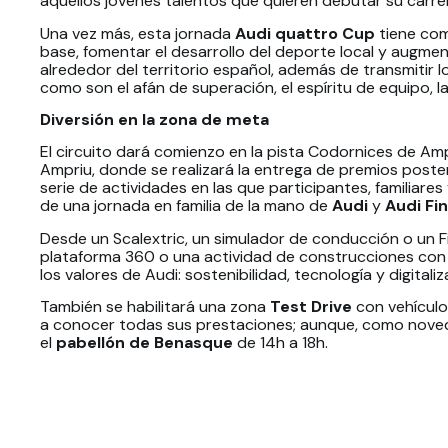
aquellos jóvenes talentos que quieren debutar su carr
Una vez más, esta jornada
Audi quattro Cup
tiene com
base, fomentar el desarrollo del deporte local y augme
alrededor del territorio español, además de transmitir 
como son el afán de superación, el espíritu de equipo, la
Diversión en la zona de meta
El circuito dará comienzo en la pista Codornices de Ampr
Ampriu, donde se realizará la entrega de premios poster
serie de actividades en las que participantes, familiares
de una jornada en familia de la mano de
Audi
y
Audi Fi
Desde un Scalextric, un simulador de conducción o un F
plataforma 360 o una actividad de construcciones con m
los valores de Audi: sostenibilidad, tecnología y digitaliz
También se habilitará una zona
Test Drive
con vehículo
a conocer todas sus prestaciones; aunque, como noveda
el
pabellón de Benasque
de 14h a 18h.