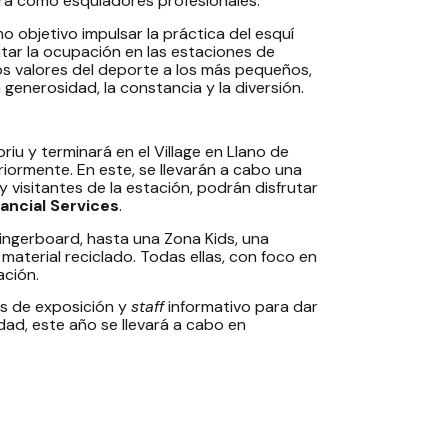
era como esquiadores profesionales.
o objetivo impulsar la práctica del esquí
ntar la ocupación en las estaciones de
los valores del deporte a los más pequeños,
 generosidad, la constancia y la diversión.
iu y terminará en el Village en Llano de
iormente. En este, se llevarán a cabo una
 y visitantes de la estación, podrán disfrutar
nancial Services
.
ingerboard, hasta una Zona Kids, una
aterial reciclado. Todas ellas, con foco en
ación.
s de exposición y
staff
informativo para dar
d, este año se llevará a cabo en