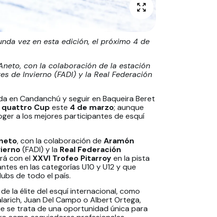
unda vez en esta edición, el próximo 4 de
Aneto, con la colaboración de la estación
s de Invierno (FADI) y la Real Federación
lida en Candanchú y seguir en Baqueira Beret
 quattro Cup
este
4 de marzo
; aunque
ger a los mejores participantes de esquí
Aneto
, con la colaboración de
Aramón
vierno
(FADI) y la
Real Federación
ará con el
XXVI Trofeo Pitarroy
en la pista
ntes en las categorías U10 y U12 y que
lubs de todo el país.
 la élite del esquí internacional, como
alarich, Juan Del Campo o Albert Ortega,
que se trata de una oportunidad única para