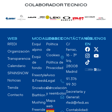
COLABORADOR TECNICO
WEB
MODALIDADES
LEGAL
CONTÁCTANOS
SÍGUENOS
RFEDI
Esquí
Política
C/
EN
alpino
de
Ferraz,
Organización
Cookies
16 - 3º
Esqúi
Transparencia
Izq.
de
Política de
Calendario
28008
fondo
Privacidad
Madrid
SPAINSNOW
Freestyle
Aviso
91 376
Noticias
& Freeski
Legal
99 30
Tienda
Snowboard
Cancelación
Secretaría y
y reembolso
Contacto
Biathlon
General:
Mapa
Mushing
rfedi@rfedi.es
web
Freeride
Contabilidad: