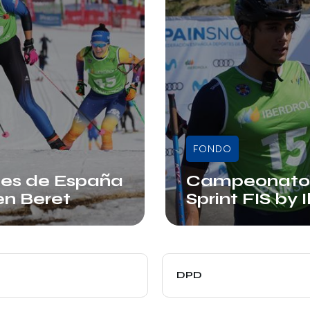
FONDO
es de España
Campeonatos 
en Beret
Sprint FIS by 
Admin
DPD