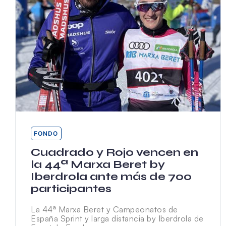
FONDO
Cuadrado y Rojo vencen en
la 44ª Marxa Beret by
Iberdrola ante más de 700
participantes
La 44ª Marxa Beret y Campeonatos de
España Sprint y larga distancia by Iberdrola de