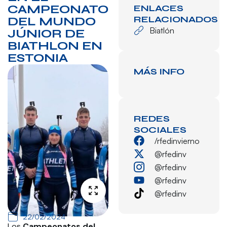
CAMPEONATO
ENLACES
RELACIONADOS
DEL MUNDO
Biatlón
JÚNIOR DE
BIATHLON EN
ESTONIA
MÁS INFO
REDES
SOCIALES
/rfedinvierno
@rfedinv
@rfedinv
@rfedinv
@rfedinv
22/02/2024
Los
Campeonatos del