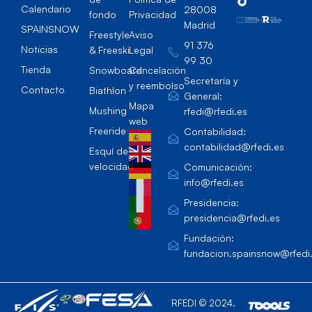
Calendario
28008
fondo
Privacidad
Madrid
SPAINSNOW
Freestyle
Aviso
91 376
Noticias
& Freeski
Legal
99 30
Tienda
Snowboard
Cancelación
Secretaría y
y reembolso
Contacto
Biathlon
General:
Mapa
Mushing
rfedi@rfedi.es
web
Freeride
Contabilidad:
contabilidad@rfedi.es
Esquí de
velocidad
Comunicación:
info@rfedi.es
Presidencia:
presidencia@rfedi.es
Fundación:
fundacion.spainsnow@rfedi
RFEDI © 2024.