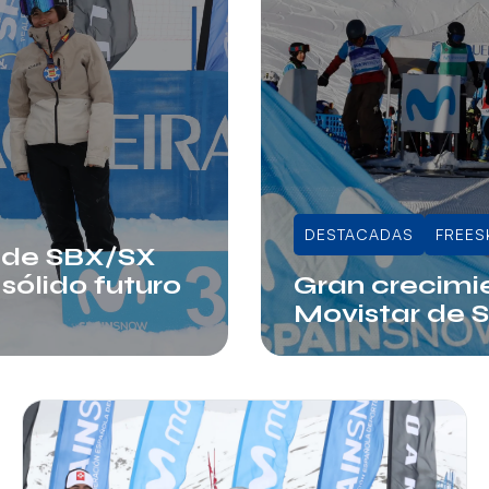
DESTACADAS
FREES
 de SBX/SX
sólido futuro
Gran crecimi
Movistar de 
Juli Sala