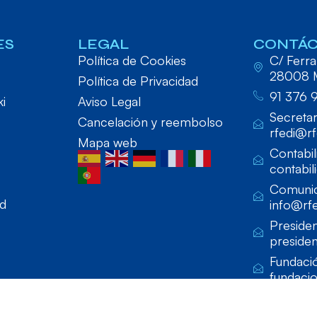
ES
LEGAL
CONTÁ
Política de Cookies
C/ Ferraz
28008 
Política de Privacidad
91 376 
ki
Aviso Legal
Secretar
Cancelación y reembolso
rfedi@rf
Mapa web
Contabil
contabil
Comunic
ad
info@rfe
Presiden
presiden
Fundaci
fundaci