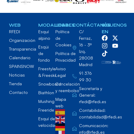
WEB
MODALIDADES
LEGAL
CONTÁCTANOS
SÍGUENOS
RFEDI
Esquí
Política
C/
EN
alpino
de
Ferraz,
Organización
Cookies
16 - 3º
Esqúi
Transparencia
Izq.
de
Política de
Calendario
28008
fondo
Privacidad
Madrid
SPAINSNOW
Freestyle
Aviso
91 376
Noticias
& Freeski
Legal
99 30
Tienda
Snowboard
Cancelación
Secretaría y
y reembolso
Contacto
Biathlon
General:
Mapa
Mushing
rfedi@rfedi.es
web
Freeride
Contabilidad:
contabilidad@rfedi.es
Esquí de
velocidad
Comunicación:
info@rfedi.es