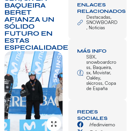
BAQUEIRA
ENLACES
RELACIONADOS
BERET
Destacadas
,
AFIANZA UN
SNOWBOARD
SÓLIDO
,
Noticias
FUTURO EN
ESTAS
ESPECIALIDADES
MÁS INFO
SBX
,
snowboardcro
ss
,
Baqueira
,
sx
,
Movistar
,
Oakley
,
skicross
,
Copa
de España
REDES
SOCIALES
/rfedinvierno