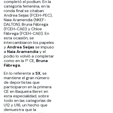
completó el podium. En la
categoría femenina, en la
ronda final se citaban
Andrea Seijas (FCEH-PEC),
Naia Aramendia (NKEF-
DALTON), Bruna Fábrega
(FCEH-CAEI) y Chloe
Fàbrega (FCEH-CAEI). En
esta ocasión, se
intercambiaron los papeles
y
Andrea Seijas
se impuso
a
Naia Aramendia
y el
podio lo volvió a completar
como en la 1ª CE,
Bruna
Fàbrega.
En lo referente a
SX
, se
mantiene el gran número
de deportistas que
participaron en la primera
CE en Baqueira Beret en
esta especialidad, sobre
todo en las categorías de
U12 y U16, un hecho que
demuestra que la