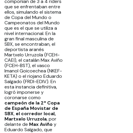
componían de 3 a 4 riders
que se enfrentaban entre
ellos, simulando el sistema
de Copa del Mundo o
Campeonatos del Mundo
que es el que se utiliza a
nivel internacional. En la
gran final masculina de
SBX, se encontraban, el
deportista aranés
Martxelo Urruzola (FCEH-
CAEI), el catalán Max Aviño
(FCEH-BST), el vasco
Imanol Goicoechea (NKEF-
KETA) o el riojano Eduardo
Salgado (FRDI-EDIV). En
esta instancia definitiva,
logró imponerse y
coronarse como
campeón de la 2ª Copa
de España Movistar de
SBX
,
el corredor local,
Martxelo Urruzola
, por
delante de
Max Aviño
y
Eduardo Salgado, que