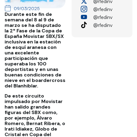
@rfedinv
09/03/2025
@rfedinv
Durante este fin de
@rfedinv
semana del 8 al 9 de
@rfedinv
marzo se ha disputado
la 2ª Fase de la Copa de
España Movistar SBX/SX
inclusiva en la estación
de esquí aranesa con
una excelente
participación que
superaba los 100
deportistas y en unas
buenas condiciones de
nieve en el boardercross
del Blanhiblar.
De este circuito
impulsado por Movistar
han salido grandes
figuras del SBX como,
por ejemplo, Álvaro
Romero, Bernat Ribera, o
Irati Idiakez, Globo de
Cristal en Copa del