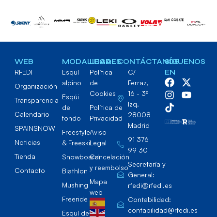
WEB
MODALIDADES
LEGAL
CONTÁCTANOS
SÍGUENOS
RFEDI
Esquí
Política
C/
EN
alpino
de
Ferraz,
Organización
Cookies
16 - 3º
Esqúi
Transparencia
Izq.
de
Política de
Calendario
28008
fondo
Privacidad
Madrid
SPAINSNOW
Freestyle
Aviso
91 376
Noticias
& Freeski
Legal
99 30
Tienda
Snowboard
Cancelación
Secretaría y
y reembolso
Contacto
Biathlon
General:
Mapa
Mushing
rfedi@rfedi.es
web
Freeride
Contabilidad:
contabilidad@rfedi.es
Esquí de