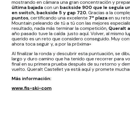
mostrando en cámara una gran concentración y prepara
última bajada
con un
backside 900 que le seguía un
en switch, backside 5 y gap 720.
Gracias a la complej
puntos
, certificando una excelente
7ª plaza
en su ret
Mountain peleando de tú a tú con las mejores especiali
resultado, nada más terminar la competición,
Queralt
a
año pasado tuve la caída justo aquí. Volver, al mismo lug
querido es un reto que considero conseguido. Muy conte
ahora toca seguir y, a por la próxima»
Al finalizar la ronda y descubrir esta puntuación, se di
largo y duro camino que ha tenido que recorrer para vol
final en su primera prueba después de su retorno y de
vuelto. Queralt Castellet ya está aquí y promete muchas 
Más información:
www.fis-ski-com