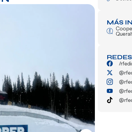
MÁS I
Coope
Queral
REDES
/rfed
@rfe
@rfe
@rfe
@rfe