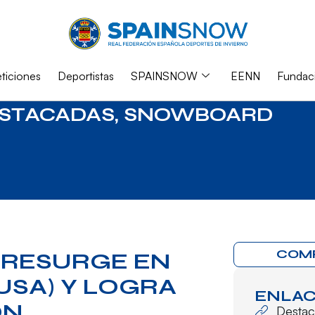
iciones
Deportistas
SPAINSNOW
EENN
Fundac
STACADAS
,
SNOWBOARD
COM
 RESURGE EN
USA) Y LOGRA
ENLAC
ÓN
Desta