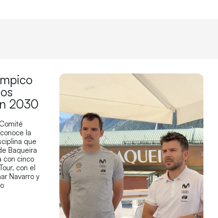
límpico
los
en 2030
 Comité
econoce la
sciplina que
 de Baqueira
 con cinco
Tour, con el
ar Navarro y
co