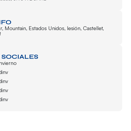
NFO
r
,
Mountain
,
Estados Unidos
,
lesión
,
Castellet
,
t
 SOCIALES
invierno
dinv
dinv
dinv
dinv