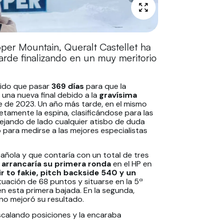
per Mountain, Queralt Castellet ha
rde finalizando en un muy meritorio
nido que pasar
369 días
para que la
 una nueva final debido a la
gravísima
e de 2023. Un año más tarde, en el mismo
tamente la espina, clasificándose para las
ejando de lado cualquier atisbo de duda
 para medirse a las mejores especialistas
añola y que contaría con un total de tres
arrancaría su primera ronda
en el HP en
ir to fakie, pitch backside 540 y un
uación de 68 puntos y situarse en la 5ª
en esta primera bajada. En la segunda,
no mejoró su resultado.
scalando posiciones y la encaraba