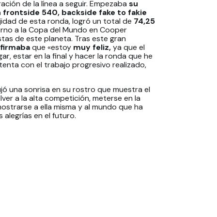
ción de la línea a seguir. Empezaba
su
 frontside 540, backside fake to fakie
idad de esta ronda, logró un total de
74,25
orno a la Copa del Mundo en Cooper
stas de este planeta. Tras este gran
firmaba
que «estoy
muy feliz,
ya que el
ar, estar en la final y hacer la ronda que he
nta con el trabajo progresivo realizado,
bujó una sonrisa en su rostro que muestra el
ver a la alta competición, meterse en la
mostrarse a ella misma y al mundo que ha
alegrías en el futuro.