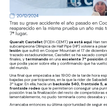
20/12/2024
Tras su grave accidente el año pasado en Coo
reaparecido en la misma prueba un año más ta
7º lugar.
Queralt Castellet
(FCEH-CEMT)
ya está aquí
. Han te
subcampeona Olímpica de Half Pipe (HP) volviera a pisar
lesión
que sufrió en Cooper Mountain el 17 de diciembr
trazado estadounidense, Castellet se ha sacado comple
finales, y
terminando
en una
excelente 7ª posición
d
que podía yacer sobre ella y confirmando que ha vuelto
del mundo.
Una final que empezaba a las 19:00 de la tarde hora esp
bajadas por participantes, en la que la rider de Sabadell
3º lugar. En ella, hacía un
backside 540, frontside 5, a
frontside rodeo
que le permitieron conseguir una punt
posición tras la finalización del resto de competidoras 
lamentablemente, no pudo terminarla como deseaba y 
Arrancaba entonces su última oportunidad de seguir e