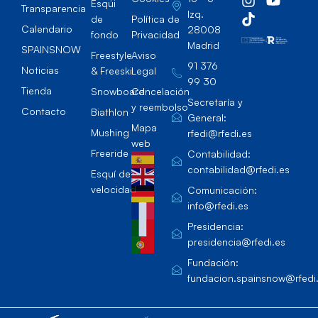
Esqúi
Transparencia
Izq.
de
Política de
Calendario
28008
fondo
Privacidad
Madrid
SPAINSNOW
Freestyle
Aviso
91 376
Noticias
& Freeski
Legal
99 30
Tienda
Snowboard
Cancelación
Secretaría y
y reembolso
Contacto
Biathlon
General:
Mapa
Mushing
rfedi@rfedi.es
web
Freeride
Contabilidad:
contabilidad@rfedi.es
Esquí de
velocidad
Comunicación:
info@rfedi.es
Presidencia:
presidencia@rfedi.es
Fundación:
fundacion.spainsnow@rfedi