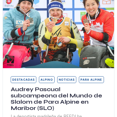
DESTACADAS
ALPINO
NOTICIAS
PARA ALPINE
Audrey Pascual
subcampeona del Mundo de
Slalom de Para Alpine en
Maribor (SLO)
La deportista madrileña de RFEDI ha