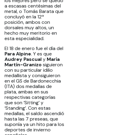
los mejores pero se quedó
a escasas centésimas del
metal, o Tomás Barata que
concluyó en la 12ª
posición, ambos con
dorsales muy altos, un
hecho muy meritorio en
esta especialidad.
El 18 de enero fue el día del
Para Alpine
. Y es que
Audrey Pascual
y
María
Martín-Granizo
siguieron
con su particular idilio
medallista y consiguieron
en el GS de Bardonecchia
(ITA) dos medallas de
plata, ambas en sus
respectivas categorías
que son ‘Sitting’ y
‘Standing’. Con estas
medallas, el saldo ascendió
hasta las 7 preseas, que
suponía ya un hito para los
deportes de invierno