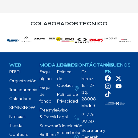
COLABORADOR TECNICO
WEB
MODALIDADES
LEGAL
CONTÁCTANOS
SÍGUENOS
RFEDI
Esquí
Política
C/
EN
alpino
de
Ferraz,
Organización
Cookies
16 - 3º
Esqúi
Transparencia
Izq.
de
Política de
Calendario
28008
fondo
Privacidad
Madrid
SPAINSNOW
Freestyle
Aviso
91 376
Noticias
& Freeski
Legal
99 30
Tienda
Snowboard
Cancelación
Secretaría y
y reembolso
Contacto
Biathlon
General: