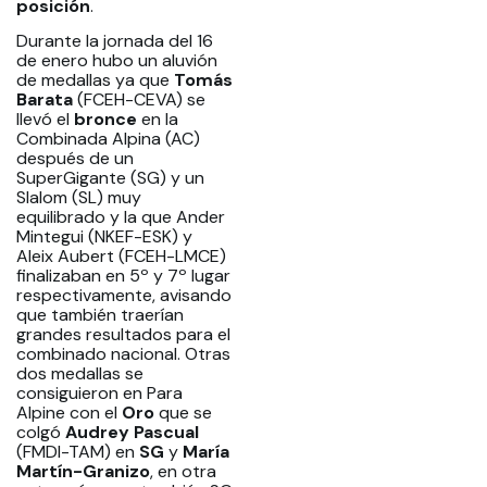
posición
.
Durante la jornada del 16
de enero hubo un aluvión
de medallas ya que
Tomás
Barata
(FCEH-CEVA) se
llevó el
bronce
en la
Combinada Alpina (AC)
después de un
SuperGigante (SG) y un
Slalom (SL) muy
equilibrado y la que Ander
Mintegui (NKEF-ESK) y
Aleix Aubert (FCEH-LMCE)
finalizaban en 5º y 7º lugar
respectivamente, avisando
que también traerían
grandes resultados para el
combinado nacional. Otras
dos medallas se
consiguieron en Para
Alpine con el
Oro
que se
colgó
Audrey Pascual
(FMDI-TAM) en
SG
y
María
Martín-Granizo
, en otra