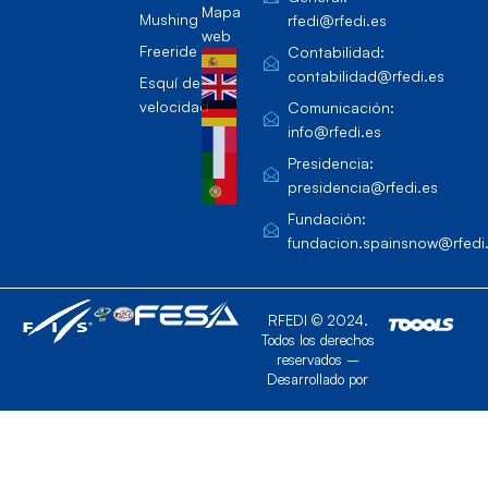
Mapa
Mushing
rfedi@rfedi.es
web
Freeride
Contabilidad:
contabilidad@rfedi.es
Esquí de
velocidad
Comunicación:
info@rfedi.es
Presidencia:
presidencia@rfedi.es
Fundación:
fundacion.spainsnow@rfedi
RFEDI © 2024.
Todos los derechos
reservados –
Desarrollado por