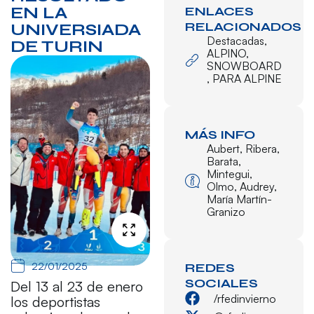
EN LA
ENLACES
RELACIONADOS
UNIVERSIADA
Destacadas
,
DE TURIN
ALPINO
,
SNOWBOARD
,
PARA ALPINE
MÁS INFO
Aubert
,
Ribera
,
Barata
,
Mintegui
,
Olmo
,
Audrey
,
María Martín-
Granizo
22/01/2025
REDES
SOCIALES
Del 13 al 23 de enero
/rfedinvierno
los deportistas