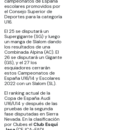
campeonatos de España
escolares promovidos por
el Consejo Superior de
Deportes para la categoría
U16.
El 25 se disputará un
Supergigante (SG) y luego
un manga de Slalom dando
los resultados de una
Combinada Alpina (AC). El
26 se disputará un Gigante
(GS), y el 27 los
esquiadores cerrarán
estos Campeonatos de
España U16/14 y Escolares
2022 con un Slalom (SL).
El ranking actual de la
Copa de España Audi
U16/U14 y después de las
pruebas de la segunda
fase disputadas en Sierra
Nevada. En la clasificación
por Clubes el
Club Esquí
Jaca
(CEJCA-FADI