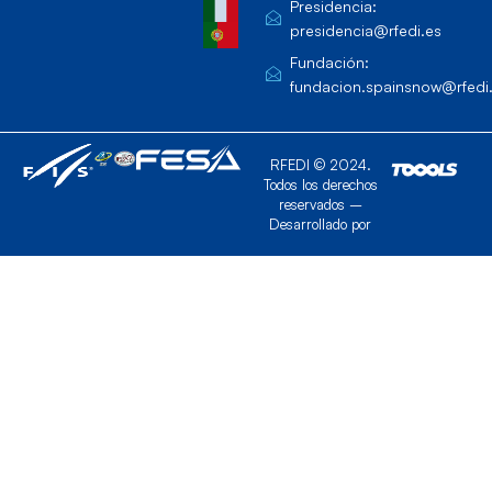
Presidencia:
presidencia@rfedi.es
Fundación:
fundacion.spainsnow@rfedi
RFEDI © 2024.
Todos los derechos
reservados –
Desarrollado por