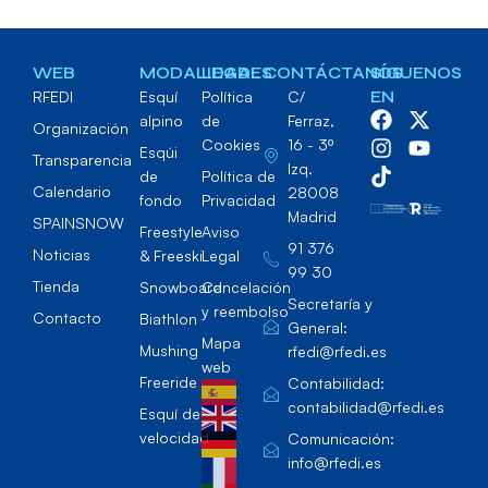
WEB
MODALIDADES
LEGAL
CONTÁCTANOS
SÍGUENOS
RFEDI
Esquí
Política
C/
EN
alpino
de
Ferraz,
Organización
Cookies
16 - 3º
Esqúi
Transparencia
Izq.
de
Política de
Calendario
28008
fondo
Privacidad
Madrid
SPAINSNOW
Freestyle
Aviso
91 376
Noticias
& Freeski
Legal
99 30
Tienda
Snowboard
Cancelación
Secretaría y
y reembolso
Contacto
Biathlon
General:
Mapa
Mushing
rfedi@rfedi.es
web
Freeride
Contabilidad:
contabilidad@rfedi.es
Esquí de
velocidad
Comunicación:
info@rfedi.es