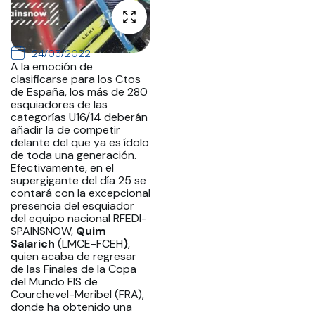
24/03/2022
A la emoción de
clasificarse para los Ctos
de España, los más de 280
esquiadores de las
categorías U16/14 deberán
añadir la de competir
delante del que ya es ídolo
de toda una generación.
Efectivamente, en el
supergigante del día 25 se
contará con la excepcional
presencia del esquiador
del equipo nacional RFEDI-
SPAINSNOW,
Quim
Salarich
(LMCE-FCEH
)
,
quien acaba de regresar
de las Finales de la Copa
del Mundo FIS de
Courchevel-Meribel (FRA),
donde ha obtenido una