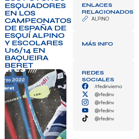
ESQUIADORES
ENLACES
RELACIONADOS
EN LOS
ALPINO
CAMPEONATOS
DE ESPAÑA DE
ESQUÍ ALPINO
Y ESCOLARES
MÁS INFO
U16/14 EN
BAQUEIRA
BERET
REDES
SOCIALES
/rfedinvierno
@rfedinv
@rfedinv
@rfedinv
@rfedinv