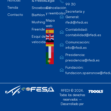
Noticias
& Freeski
Legal
99 30
Tienda
Snowboard
Cancelación
Secretaría y
y reembolso
Contacto
Biathlon
General:
Mapa
Mushing
rfedi@rfedi.es
web
Freeride
Contabilidad:
contabilidad@rfedi.es
Esquí de
velocidad
Comunicación:
info@rfedi.es
Presidencia:
presidencia@rfedi.es
Fundación:
fundacion.spainsnow@rfedi
RFEDI © 2024.
Todos los derechos
reservados –
Desarrollado por