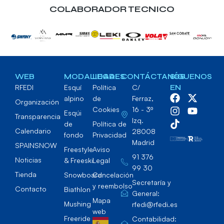
COLABORADOR TECNICO
WEB
MODALIDADES
LEGAL
CONTÁCTANOS
SÍGUENOS
RFEDI
Esquí
Política
C/
EN
alpino
de
Ferraz,
Organización
Cookies
16 - 3º
Esqúi
Transparencia
Izq.
de
Política de
Calendario
28008
fondo
Privacidad
Madrid
SPAINSNOW
Freestyle
Aviso
91 376
Noticias
& Freeski
Legal
99 30
Tienda
Snowboard
Cancelación
Secretaría y
y reembolso
Contacto
Biathlon
General:
Mapa
Mushing
rfedi@rfedi.es
web
Freeride
Contabilidad: