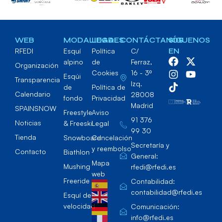
WEB
MODALIDADES
LEGAL
CONTÁCTANOS
SÍGUENOS
RFEDI
Esquí
Política
C/
EN
alpino
de
Ferraz,
Organización
Cookies
16 - 3º
Esqúi
Transparencia
Izq.
de
Política de
Calendario
28008
fondo
Privacidad
Madrid
SPAINSNOW
Freestyle
Aviso
91 376
Noticias
& Freeski
Legal
99 30
Tienda
Snowboard
Cancelación
Secretaría y
y reembolso
Contacto
Biathlon
General:
Mapa
Mushing
rfedi@rfedi.es
web
Freeride
Contabilidad:
contabilidad@rfedi.es
Esquí de
velocidad
Comunicación:
info@rfedi.es