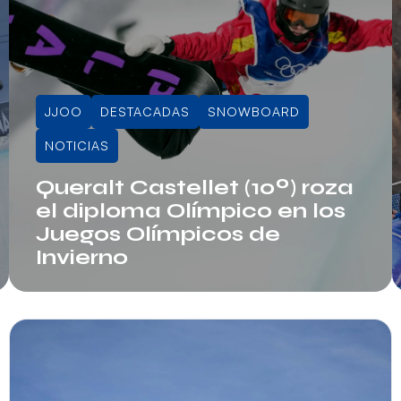
JJOO
DESTACADAS
SNOWBOARD
NOTICIAS
Queralt Castellet (10º) roza
el diploma Olímpico en los
Juegos Olímpicos de
Invierno
Info RFEDI