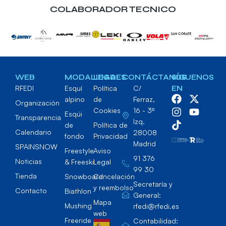
COLABORADOR TECNICO
WEB
MODALIDADES
LEGAL
CONTÁCTANOS
SÍGUENOS
RFEDI
Esquí
Política
C/
EN
alpino
de
Ferraz,
Organización
Cookies
16 - 3º
Esqúi
Transparencia
Izq.
de
Política de
Calendario
28008
fondo
Privacidad
Madrid
SPAINSNOW
Freestyle
Aviso
91 376
Noticias
& Freeski
Legal
99 30
Tienda
Snowboard
Cancelación
Secretaría y
y reembolso
Contacto
Biathlon
General:
Mapa
Mushing
rfedi@rfedi.es
web
Freeride
Contabilidad: