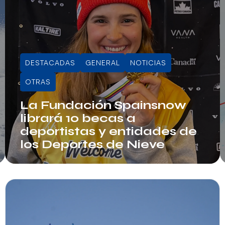
DESTACADAS
GENERAL
NOTICIAS
OTRAS
La Fundación Spainsnow
librará 10 becas a
deportistas y entidades de
los Deportes de Nieve
Juli Sala