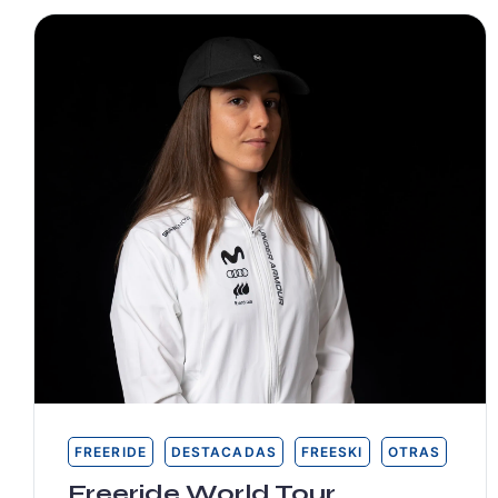
FREERIDE
DESTACADAS
FREESKI
OTRAS
Freeride World Tour