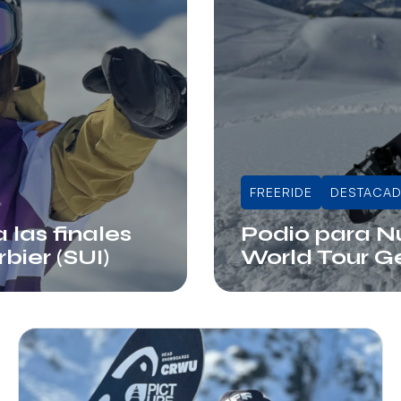
FREERIDE
DESTACA
 las finales
Podio para Nú
bier (SUI)
World Tour G
Juli Sala