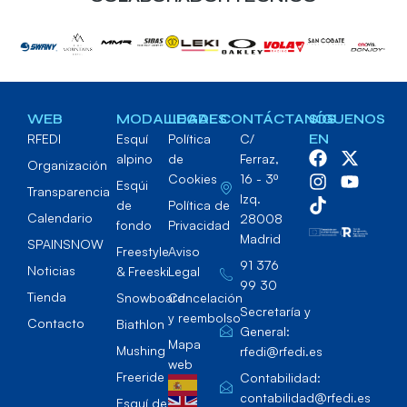
WEB
MODALIDADES
LEGAL
CONTÁCTANOS
SÍGUENOS
RFEDI
Esquí
Política
C/
EN
alpino
de
Ferraz,
Organización
Cookies
16 - 3º
Esqúi
Transparencia
Izq.
de
Política de
Calendario
28008
fondo
Privacidad
Madrid
SPAINSNOW
Freestyle
Aviso
91 376
Noticias
& Freeski
Legal
99 30
Tienda
Snowboard
Cancelación
Secretaría y
y reembolso
Contacto
Biathlon
General:
Mapa
Mushing
rfedi@rfedi.es
web
Freeride
Contabilidad:
contabilidad@rfedi.es
Esquí de