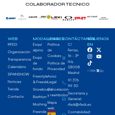
COLABORADOR TECNICO
WEB
MODALIDADES
LEGAL
CONTÁCTANOS
SÍGUENOS
RFEDI
Esquí
Política
C/
EN
alpino
de
Ferraz,
Organización
Cookies
16 - 3º
Esqúi
Transparencia
Izq.
de
Política de
Calendario
28008
fondo
Privacidad
Madrid
SPAINSNOW
Freestyle
Aviso
91 376
Noticias
& Freeski
Legal
99 30
Tienda
Snowboard
Cancelación
Secretaría y
y reembolso
Contacto
Biathlon
General:
Mapa
Mushing
rfedi@rfedi.es
web
Freeride
Contabilidad: