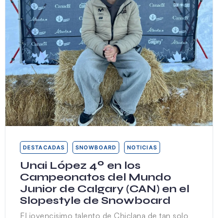
DESTACADAS
SNOWBOARD
NOTICIAS
Unai López 4º en los
Campeonatos del Mundo
Junior de Calgary (CAN) en el
Slopestyle de Snowboard
El jovencisimo talento de Chiclana de tan solo