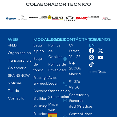
COLABORADOR TECNICO
WEB
MODALIDADES
LEGAL
CONTÁCTANOS
SÍGUENOS
RFEDI
Esquí
Política
C/
EN
alpino
de
Ferraz,
Organización
Cookies
16 - 3º
Esqúi
Transparencia
Izq.
de
Política de
Calendario
28008
fondo
Privacidad
Madrid
SPAINSNOW
Freestyle
Aviso
91 376
Noticias
& Freeski
Legal
99 30
Tienda
Snowboard
Cancelación
Secretaría y
y reembolso
Contacto
Biathlon
General:
Mapa
Mushing
rfedi@rfedi.es
web
Freeride
Contabilidad: