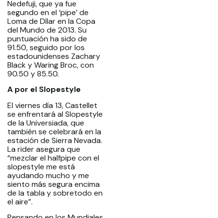
Nedefuji, que ya fue
segundo en el ‘pipe’ de
Loma de Dílar en la Copa
del Mundo de 2013. Su
puntuación ha sido de
91.50, seguido por los
estadounidenses Zachary
Black y Waring Broc, con
90.50 y 85.50.
A por el Slopestyle
El viernes día 13, Castellet
se enfrentará al Slopestyle
de la Universiada, que
también se celebrará en la
estación de Sierra Nevada.
La rider asegura que
“mezclar el halfpipe con el
slopestyle me está
ayudando mucho y me
siento más segura encima
de la tabla y sobretodo en
el aire”.
Pensando en los Mundiales