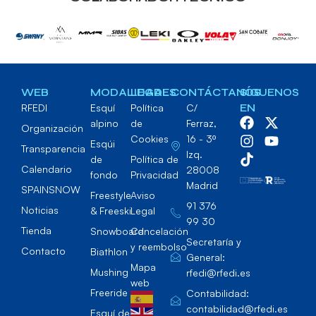
WEB
MODALIDADES
LEGAL
CONTÁCTANOS
SÍGUENOS
RFEDI
Esquí
Política
C/
EN
alpino
de
Ferraz,
Organización
Cookies
16 - 3º
Esqúi
Transparencia
Izq.
de
Política de
Calendario
28008
fondo
Privacidad
Madrid
SPAINSNOW
Freestyle
Aviso
91 376
Noticias
& Freeski
Legal
99 30
Tienda
Snowboard
Cancelación
Secretaría y
y reembolso
Contacto
Biathlon
General:
Mapa
Mushing
rfedi@rfedi.es
web
Freeride
Contabilidad:
contabilidad@rfedi.es
Esquí de