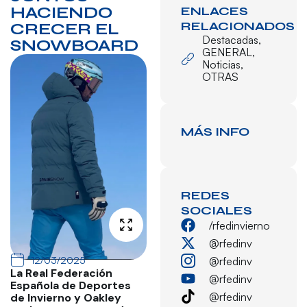
HACIENDO
ENLACES
RELACIONADOS
CRECER EL
Destacadas
,
SNOWBOARD
GENERAL
,
Noticias
,
OTRAS
MÁS INFO
REDES
SOCIALES
/rfedinvierno
@rfedinv
12/03/2025
@rfedinv
La Real Federación
@rfedinv
Española de Deportes
@rfedinv
de Invierno y Oakley