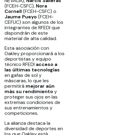
NEVADA),
Narcís Salleras
(FCEH-CSFC),
Nora
Cornell
(FCEH-CSFC)
o
Jaume Pueyo
(FCEH-
CEFUC) son algunos de los
integrantes de RFEDI que
dispondrán de este
material de alta calidad.
Esta asociación con
Oakley proporcionará a los
deportistas y equipo
técnico RFEDI
acceso a
las últimas tecnologías
en gafas de sol y
máscaras, lo que les
permitirá
mejorar aún
más su rendimiento
y
proteger sus ojos en las
extremas condiciones de
sus entrenamientos y
competiciones.
La alianza destaca la
diversidad de deportes en
los que Oakley está