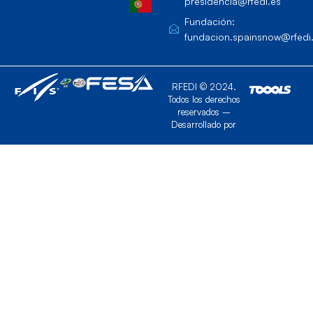
presidencia@rfedi.es
Fundación:
fundacion.spainsnow@rfedi
RFEDI © 2024.
Todos los derechos
reservados –
Desarrollado por