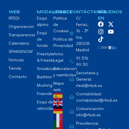
WEB
MODALIDADES
LEGAL
CONTÁCTANOS
SÍGUENOS
RFEDI
Esquí
Política
C/
EN
alpino
de
Ferraz,
Organización
Cookies
16 - 3º
Esqúi
Transparencia
Izq.
de
Política de
Calendario
28008
fondo
Privacidad
Madrid
SPAINSNOW
Freestyle
Aviso
91 376
Noticias
& Freeski
Legal
99 30
Tienda
Snowboard
Cancelación
Secretaría y
y reembolso
Contacto
Biathlon
General:
Mapa
Mushing
rfedi@rfedi.es
web
Freeride
Contabilidad:
contabilidad@rfedi.es
Esquí de
velocidad
Comunicación:
info@rfedi.es
Presidencia: