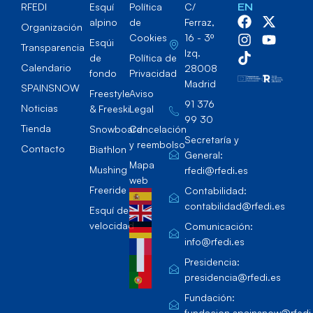
RFEDI
Esquí
Política
C/
EN
alpino
de
Ferraz,
Organización
Cookies
16 - 3º
Esqúi
Transparencia
Izq.
de
Política de
Calendario
28008
fondo
Privacidad
Madrid
SPAINSNOW
Freestyle
Aviso
91 376
Noticias
& Freeski
Legal
99 30
Tienda
Snowboard
Cancelación
Secretaría y
y reembolso
Contacto
Biathlon
General:
Mapa
Mushing
rfedi@rfedi.es
web
Freeride
Contabilidad:
contabilidad@rfedi.es
Esquí de
velocidad
Comunicación:
info@rfedi.es
Presidencia:
presidencia@rfedi.es
Fundación:
fundacion.spainsnow@rfedi