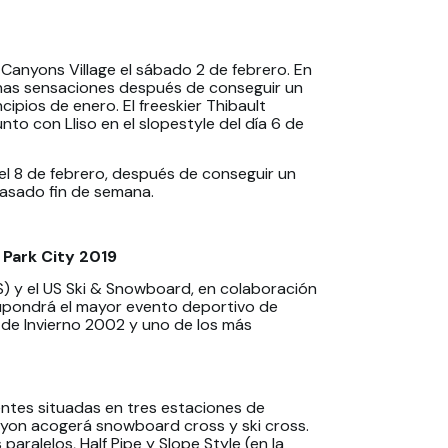
les
n Canyons Village el sábado 2 de febrero. En
buenas sensaciones después de conseguir un
pios de enero. El freeskier Thibault
nto con Lliso en el slopestyle del día 6 de
el 8 de febrero, después de conseguir un
pasado fin de semana.
 Park City 2019
S) y el US Ski & Snowboard, en colaboración
supondrá el mayor evento deportivo de
 de Invierno 2002 y uno de los más
entes situadas en tres estaciones de
yon acogerá snowboard cross y ski cross.
paralelos, Half Pipe y Slope Style (en la