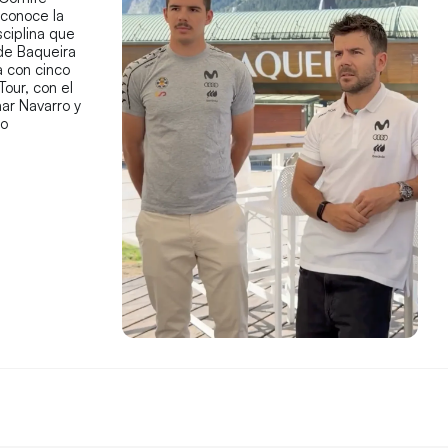
econoce la
sciplina que
 de Baqueira
 con cinco
Tour, con el
ar Navarro y
co