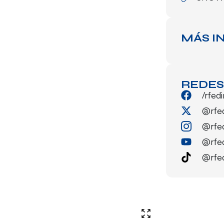
MÁS I
REDES
/rfed
@rfe
@rfe
@rfe
@rfe