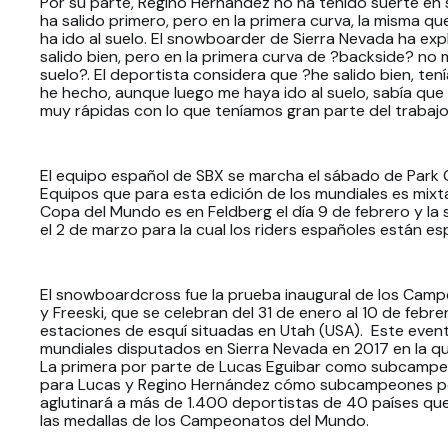
Por su parte, Regino Hernández no ha tenido suerte en s
ha salido primero, pero en la primera curva, la misma que
ha ido al suelo. El snowboarder de Sierra Nevada ha exp
salido bien, pero en la primera curva de ?backside? no 
suelo?. El deportista considera que ?he salido bien, tení
he hecho, aunque luego me haya ido al suelo, sabía que s
muy rápidas con lo que teníamos gran parte del trabaj
El equipo español de SBX se marcha el sábado de Park 
Equipos que para esta edición de los mundiales es mix
Copa del Mundo es en Feldberg el día 9 de febrero y la 
el 2 de marzo para la cual los riders españoles están e
El snowboardcross fue la prueba inaugural de los Ca
y Freeski, que se celebran del 31 de enero al 10 de febre
estaciones de esquí situadas en Utah (USA). Este even
mundiales disputados en Sierra Nevada en 2017 en la q
La primera por parte de Lucas Eguibar como subcampeó
para Lucas y Regino Hernández cómo subcampeones po
aglutinará a más de 1.400 deportistas de 40 países qu
las medallas de los Campeonatos del Mundo.