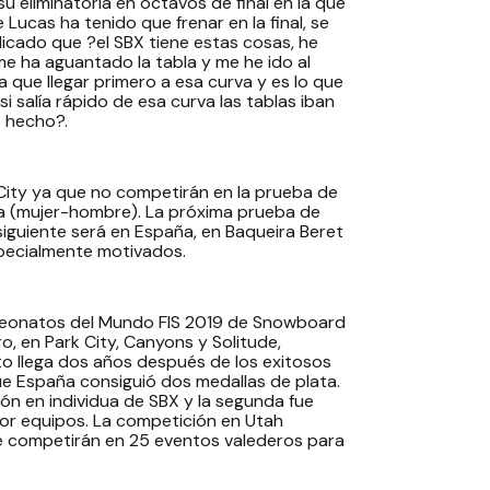
u eliminatoria en octavos de final en la que
 Lucas ha tenido que frenar en la final, se
licado que ?el SBX tiene estas cosas, he
me ha aguantado la tabla y me he ido al
a que llegar primero a esa curva y es lo que
i salía rápido de esa curva las tablas iban
o hecho?.
City ya que no competirán en la prueba de
ta (mujer-hombre). La próxima prueba de
siguiente será en España, en Baqueira Beret
specialmente motivados.
mpeonatos del Mundo FIS 2019 de Snowboard
ro, en Park City, Canyons y Solitude,
to llega dos años después de los exitosos
ue España consiguió dos medallas de plata.
n en individua de SBX y la segunda fue
r equipos. La competición en Utah
e competirán en 25 eventos valederos para