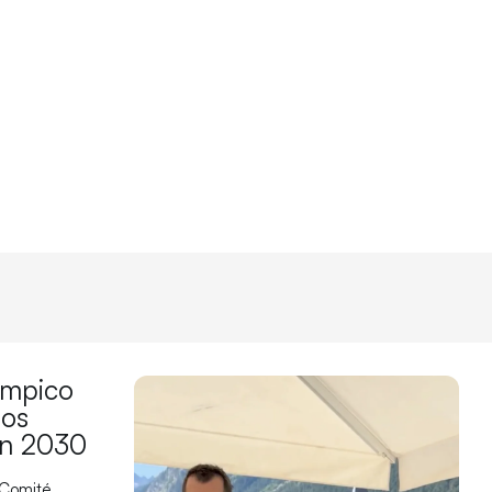
límpico
los
en 2030
 Comité