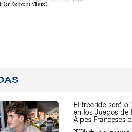
r (en Canyons Village).
DAS
El freeride será o
en los Juegos de 
Alpes Franceses 
RFEDI celebra la decisión del