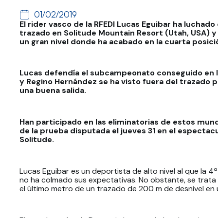
01/02/2019
El rider vasco de la RFEDI Lucas Eguibar ha lucha
trazado en Solitude Mountain Resort (Utah, USA) y 
un gran nivel donde ha acabado en la cuarta posici
Lucas defendía el subcampeonato conseguido en l
y Regino Hernández se ha visto fuera del trazado por
una buena salida.
Han participado en las eliminatorias de estos mund
de la prueba disputada el jueves 31 en el espectac
Solitude.
Lucas Eguibar es un deportista de alto nivel al que la 4
no ha colmado sus expectativas. No obstante, se trata
el último metro de un trazado de 200 m de desnivel en u