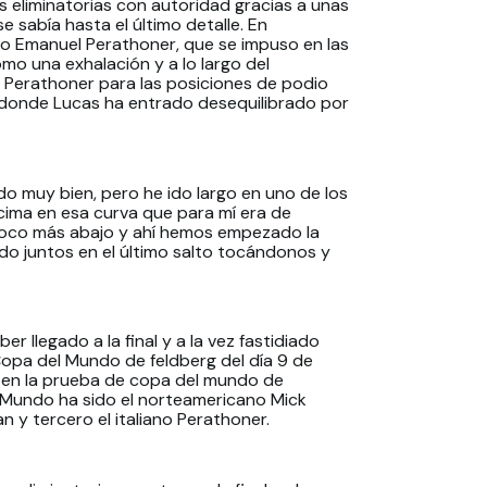
 eliminatorias con autoridad gracias a unas
 sabía hasta el último detalle. En
ano Emanuel Perathoner, que se impuso en las
como una exhalación y a lo largo del
Perathoner para las posiciones de podio
to donde Lucas ha entrado desequilibrado por
do muy bien, pero he ido largo en uno de los
cima en esa curva que para mí era de
 poco más abajo y ahí hemos empezado la
do juntos en el último salto tocándonos y
 llegado a la final y a la vez fastidiado
opa del Mundo de feldberg del día 9 de
 en la prueba de copa del mundo de
l Mundo ha sido el norteamericano Mick
 y tercero el italiano Perathoner.