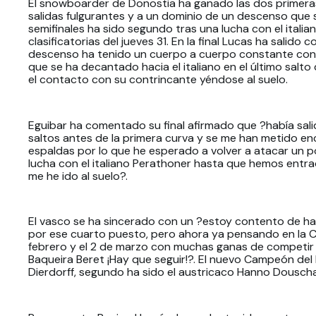
El snowboarder de Donostia ha ganado las dos primeras
salidas fulgurantes y a un dominio de un descenso que se
semifinales ha sido segundo tras una lucha con el itali
clasificatorias del jueves 31. En la final Lucas ha salido 
descenso ha tenido un cuerpo a cuerpo constante con 
que se ha decantado hacia el italiano en el último sal
el contacto con su contrincante yéndose al suelo.
Eguibar ha comentado su final afirmado que ?había sali
saltos antes de la primera curva y se me han metido en
espaldas por lo que he esperado a volver a atacar un
lucha con el italiano Perathoner hasta que hemos entra
me he ido al suelo?.
El vasco se ha sincerado con un ?estoy contento de haber
por ese cuarto puesto, pero ahora ya pensando en la C
febrero y el 2 de marzo con muchas ganas de competir
Baqueira Beret ¡Hay que seguir!?. El nuevo Campeón de
Dierdorff, segundo ha sido el austricaco Hanno Douschan