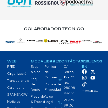
COLABORADOR TECNICO
WEB
MODALIDADES
LEGAL
CONTÁCTANOS
SÍGUENOS
RFEDI
Esquí
Política
C/
EN
alpino
de
Ferraz,
Organización
Cookies
16 - 3º
Esqúi
Transparencia
Izq.
de
Política de
Calendario
28008
fondo
Privacidad
Madrid
SPAINSNOW
Freestyle
Aviso
91 376
Noticias
& Freeski
Legal
99 30