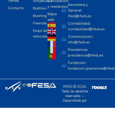
Tienda
Snowboard
Cancelación
Secretaría y
y reembolso
Contacto
Biathlon
General:
Mapa
Mushing
rfedi@rfedi.es
web
Freeride
Contabilidad:
contabilidad@rfedi.es
Esquí de
velocidad
Comunicación:
info@rfedi.es
Presidencia:
presidencia@rfedi.es
Fundación:
fundacion.spainsnow@rfedi
RFEDI © 2024.
Todos los derechos
reservados –
Desarrollado por