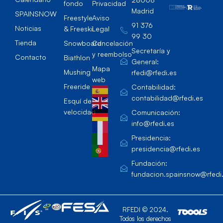
fondo
Privacidad
Madrid
SPAINSNOW
Freestyle
Aviso
91 376
Noticias
& Freeski
Legal
99 30
Tienda
Snowboard
Cancelación
Secretaría y
y reembolso
Contacto
Biathlon
General:
Mapa
Mushing
rfedi@rfedi.es
web
Freeride
Contabilidad:
contabilidad@rfedi.es
Esquí de
velocidad
Comunicación:
info@rfedi.es
Presidencia:
presidencia@rfedi.es
Fundación:
fundacion.spainsnow@rfedi
RFEDI © 2024.
Todos los derechos