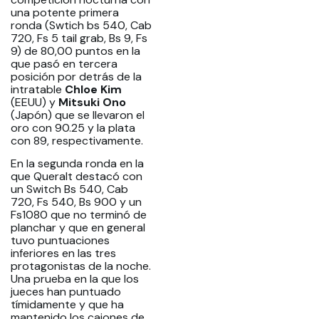
una potente primera
ronda (Swtich bs 540, Cab
720, Fs 5 tail grab, Bs 9, Fs
9) de 80,00 puntos en la
que pasó en tercera
posición por detrás de la
intratable
Chloe Kim
(EEUU) y
Mitsuki Ono
(Japón) que se llevaron el
oro con 90.25 y la plata
con 89, respectivamente.
En la segunda ronda en la
que Queralt destacó con
un Switch Bs 540, Cab
720, Fs 540, Bs 900 y un
Fs1080 que no terminó de
planchar y que en general
tuvo puntuaciones
inferiores en las tres
protagonistas de la noche.
Una prueba en la que los
jueces han puntuado
tímidamente y que ha
mantenido los cajones de