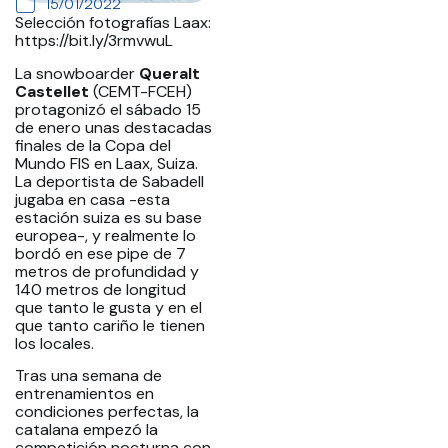
15/01/2022
Selección fotografías Laax:
https://bit.ly/3rmvwuL
La snowboarder
Queralt
Castellet
(CEMT-FCEH)
protagonizó el sábado 15
de enero unas destacadas
finales de la Copa del
Mundo FIS en Laax, Suiza.
La deportista de Sabadell
jugaba en casa -esta
estación suiza es su base
europea-, y realmente lo
bordó en ese pipe de 7
metros de profundidad y
140 metros de longitud
que tanto le gusta y en el
que tanto cariño le tienen
los locales.
Tras una semana de
entrenamientos en
condiciones perfectas, la
catalana empezó la
competición nocturna con