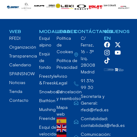
WEB
MODALIDADES
LEGAL
CONTÁCTANOS
SÍGUENOS
RFEDI
Esquí
Política
C/
EN
alpino
de
Ferraz,
Organización
Cookies
16 - 3º
Esqúi
Transparencia
Izq.
de
Política de
Calendario
28008
fondo
Privacidad
Madrid
SPAINSNOW
Freestyle
Aviso
91 376
Noticias
& Freeski
Legal
99 30
Tienda
Snowboard
Cancelación
Secretaría y
y reembolso
Contacto
Biathlon
General:
Mapa
Mushing
rfedi@rfedi.es
web
Freeride
Contabilidad:
contabilidad@rfedi.es
Esquí de
velocidad
Comunicación: