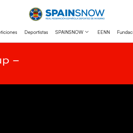
iciones
Deportistas
SPAINSNOW
EENN
Fundac
up –