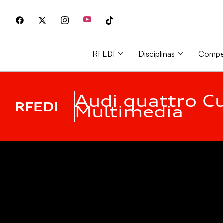
RFEDI
Disciplinas
Compet
Audi quattro C
RFEDI
Multimedia