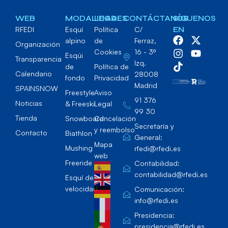
WEB
MODALIDADES
LEGAL
CONTÁCTANOS
SÍGUENOS
RFEDI
Esquí
Política
C/
EN
alpino
de
Ferraz,
Organización
Cookies
16 - 3º
Esqúi
Transparencia
Izq.
de
Política de
Calendario
28008
fondo
Privacidad
Madrid
SPAINSNOW
Freestyle
Aviso
91 376
Noticias
& Freeski
Legal
99 30
Tienda
Snowboard
Cancelación
Secretaría y
y reembolso
Contacto
Biathlon
General:
Mapa
Mushing
rfedi@rfedi.es
web
Freeride
Contabilidad:
contabilidad@rfedi.es
Esquí de
velocidad
Comunicación:
info@rfedi.es
Presidencia:
presidencia@rfedi.es