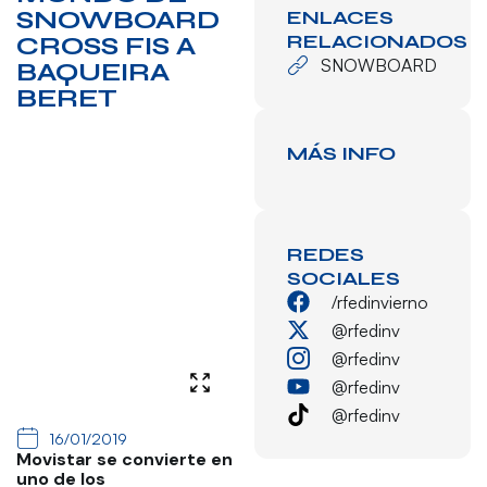
SNOWBOARD
ENLACES
RELACIONADOS
CROSS FIS A
SNOWBOARD
BAQUEIRA
BERET
MÁS INFO
REDES
SOCIALES
/rfedinvierno
@rfedinv
@rfedinv
@rfedinv
@rfedinv
16/01/2019
Movistar se convierte en
uno de los