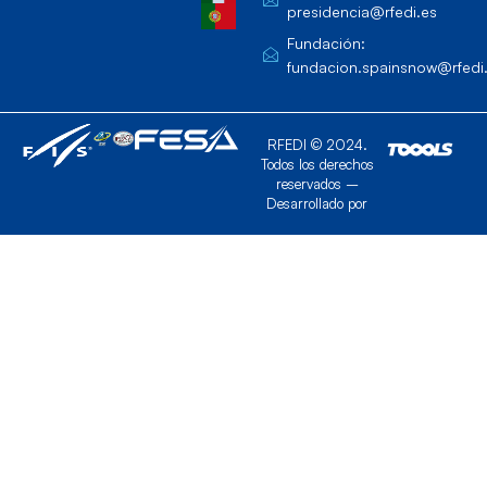
presidencia@rfedi.es
Fundación:
fundacion.spainsnow@rfedi
RFEDI © 2024.
Todos los derechos
reservados –
Desarrollado por