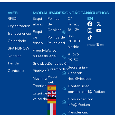
WEB
MODALIDADES
LEGAL
CONTÁCTANOS
SÍGUENOS
RFEDI
Esquí
Política
C/
EN
alpino
de
Ferraz,
Organización
Cookies
16 - 3º
Esqúi
Transparencia
Izq.
de
Política de
Calendario
28008
fondo
Privacidad
Madrid
SPAINSNOW
Freestyle
Aviso
91 376
Noticias
& Freeski
Legal
99 30
Tienda
Snowboard
Cancelación
Secretaría y
y reembolso
Contacto
Biathlon
General:
Mapa
Mushing
rfedi@rfedi.es
web
Freeride
Contabilidad:
contabilidad@rfedi.es
Esquí de
velocidad
Comunicación:
info@rfedi.es
Presidencia: