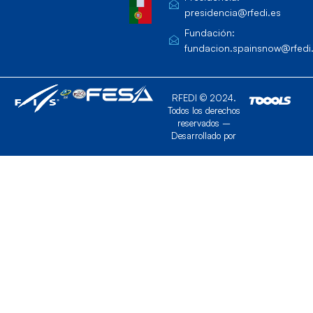
presidencia@rfedi.es
Fundación:
fundacion.spainsnow@rfedi
RFEDI © 2024.
Todos los derechos
reservados –
Desarrollado por