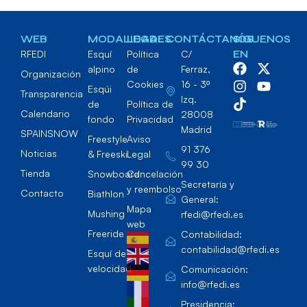
WEB
MODALIDADES
LEGAL
CONTÁCTANOS
SÍGUENOS
RFEDI
Esquí
Política
C/
EN
alpino
de
Ferraz,
Organización
Cookies
16 - 3º
Esqúi
Transparencia
Izq.
de
Política de
Calendario
28008
fondo
Privacidad
Madrid
SPAINSNOW
Freestyle
Aviso
91 376
Noticias
& Freeski
Legal
99 30
Tienda
Snowboard
Cancelación
Secretaría y
y reembolso
Contacto
Biathlon
General:
Mapa
Mushing
rfedi@rfedi.es
web
Freeride
Contabilidad:
contabilidad@rfedi.es
Esquí de
velocidad
Comunicación:
info@rfedi.es
Presidencia: