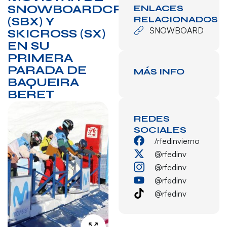
SNOWBOARDCROSS
ENLACES
RELACIONADOS
(SBX) Y
SNOWBOARD
SKICROSS (SX)
EN SU
PRIMERA
PARADA DE
MÁS INFO
BAQUEIRA
BERET
REDES
SOCIALES
/rfedinvierno
@rfedinv
@rfedinv
@rfedinv
@rfedinv