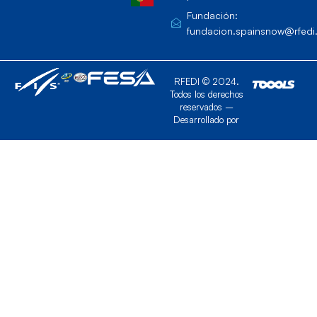
Fundación:
fundacion.spainsnow@rfedi
RFEDI © 2024.
Todos los derechos
reservados –
Desarrollado por