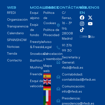
WEB
MODALIDADES
LEGAL
CONTÁCTANOS
SÍGUENOS
RFEDI
Esquí
Política
C/
EN
alpino
de
Ferraz,
Organización
Cookies
16 - 3º
Esqúi
Transparencia
Izq.
de
Política de
Calendario
28008
fondo
Privacidad
Madrid
SPAINSNOW
Freestyle
Aviso
91 376
Noticias
& Freeski
Legal
99 30
Tienda
Snowboard
Cancelación
Secretaría y
y reembolso
Contacto
Biathlon
General:
Mapa
Mushing
rfedi@rfedi.es
web
Freeride
Contabilidad:
contabilidad@rfedi.es
Esquí de
velocidad
Comunicación:
info@rfedi.es
Presidencia:
presidencia@rfedi.es