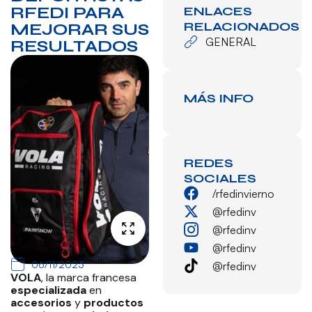
RFEDI PARA
ENLACES
RELACIONADOS
MEJORAR SUS
GENERAL
RESULTADOS
MÁS INFO
REDES
SOCIALES
/rfedinvierno
@rfedinv
@rfedinv
@rfedinv
06/11/2023
@rfedinv
VOLA
, la marca francesa
especializada
en
accesorios
y
productos