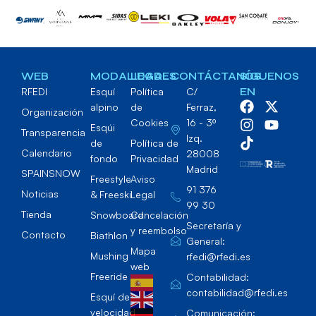
WEB
MODALIDADES
LEGAL
CONTÁCTANOS
SÍGUENOS
RFEDI
Esquí
Política
C/
EN
alpino
de
Ferraz,
Organización
Cookies
16 - 3º
Esqúi
Transparencia
Izq.
de
Política de
Calendario
28008
fondo
Privacidad
Madrid
SPAINSNOW
Freestyle
Aviso
91 376
Noticias
& Freeski
Legal
99 30
Tienda
Snowboard
Cancelación
Secretaría y
y reembolso
Contacto
Biathlon
General:
Mapa
Mushing
rfedi@rfedi.es
web
Freeride
Contabilidad:
contabilidad@rfedi.es
Esquí de
velocidad
Comunicación: