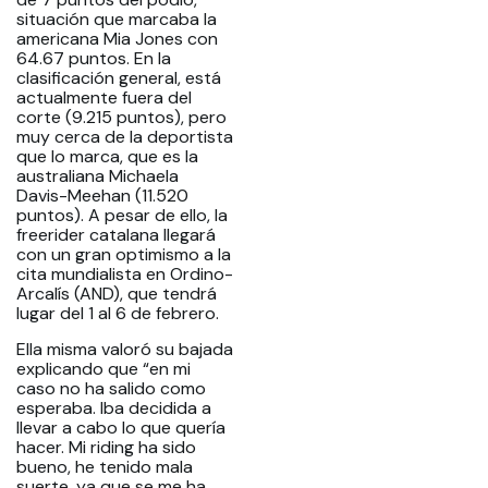
situación que marcaba la
americana Mia Jones con
64.67 puntos. En la
clasificación general, está
actualmente fuera del
corte (9.215 puntos), pero
muy cerca de la deportista
que lo marca, que es la
australiana Michaela
Davis-Meehan (11.520
puntos). A pesar de ello, la
freerider catalana llegará
con un gran optimismo a la
cita mundialista en Ordino-
Arcalís (AND), que tendrá
lugar del 1 al 6 de febrero.
Ella misma valoró su bajada
explicando que “en mi
caso no ha salido como
esperaba. Iba decidida a
llevar a cabo lo que quería
hacer. Mi riding ha sido
bueno, he tenido mala
suerte, ya que se me ha