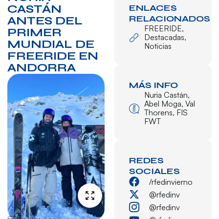
CASTÁN
ENLACES
RELACIONADOS
ANTES DEL
FREERIDE
,
PRIMER
Destacadas
,
MUNDIAL DE
Noticias
FREERIDE EN
ANDORRA
MÁS INFO
Nuria Castán
,
Abel Moga
,
Val
Thorens
,
FIS
FWT
REDES
SOCIALES
/rfedinvierno
@rfedinv
@rfedinv