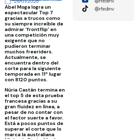
@rfedinv
26/01/2026
Abel Moga logra un
@rfedinv
espectacular Top 7
gracias a trucos como
su siempre increíble de
admirar ‘frontflip’ en
una competición muy
exigente que no
pudieron terminar
muchos freeriders.
Actualmente, se
encuentra dentro del
corte para la siguiente
temporada en 11º lugar
con 8120 puntos.
Núria Castán termina en
el top 5 de esta prueba
francesa gracias a su
gran fluidez en línea, a
pesar de no contar con
el factor suerte a favor.
Está a pocos puntos de
superar el corte que lo
marca la australiana