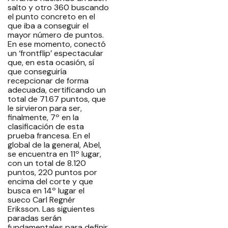
salto y otro 360 buscando
el punto concreto en el
que iba a conseguir el
mayor número de puntos.
En ese momento, conectó
un ‘frontflip’ espectacular
que, en esta ocasión, sí
que conseguiría
recepcionar de forma
adecuada, certificando un
total de 71.67 puntos, que
le sirvieron para ser,
finalmente, 7º en la
clasificación de esta
prueba francesa. En el
global de la general, Abel,
se encuentra en 11º lugar,
con un total de 8.120
puntos, 220 puntos por
encima del corte y que
busca en 14º lugar el
sueco Carl Regnér
Eriksson. Las siguientes
paradas serán
fundamentales para definir