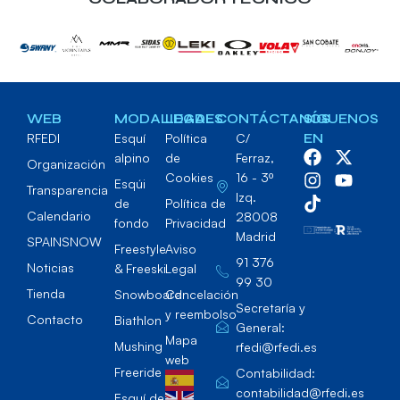
WEB
MODALIDADES
LEGAL
CONTÁCTANOS
SÍGUENOS
RFEDI
Esquí
Política
C/
EN
alpino
de
Ferraz,
Organización
Cookies
16 - 3º
Esqúi
Transparencia
Izq.
de
Política de
Calendario
28008
fondo
Privacidad
Madrid
SPAINSNOW
Freestyle
Aviso
91 376
Noticias
& Freeski
Legal
99 30
Tienda
Snowboard
Cancelación
Secretaría y
y reembolso
Contacto
Biathlon
General:
Mapa
Mushing
rfedi@rfedi.es
web
Freeride
Contabilidad:
contabilidad@rfedi.es
Esquí de