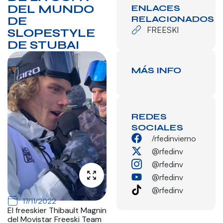
DEL MUNDO
ENLACES
RELACIONADOS
DE
FREESKI
SLOPESTYLE
DE STUBAI
MÁS INFO
REDES
SOCIALES
/rfedinvierno
@rfedinv
@rfedinv
@rfedinv
@rfedinv
17/11/2022
El freeskier Thibault Magnin
del Movistar Freeski Team