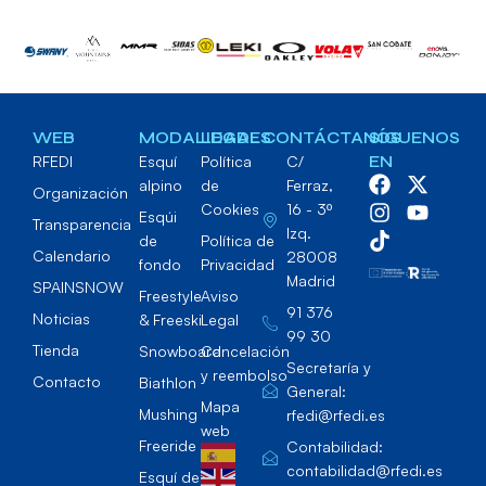
WEB
MODALIDADES
LEGAL
CONTÁCTANOS
SÍGUENOS
RFEDI
Esquí
Política
C/
EN
alpino
de
Ferraz,
Organización
Cookies
16 - 3º
Esqúi
Transparencia
Izq.
de
Política de
Calendario
28008
fondo
Privacidad
Madrid
SPAINSNOW
Freestyle
Aviso
91 376
Noticias
& Freeski
Legal
99 30
Tienda
Snowboard
Cancelación
Secretaría y
y reembolso
Contacto
Biathlon
General:
Mapa
Mushing
rfedi@rfedi.es
web
Freeride
Contabilidad:
contabilidad@rfedi.es
Esquí de