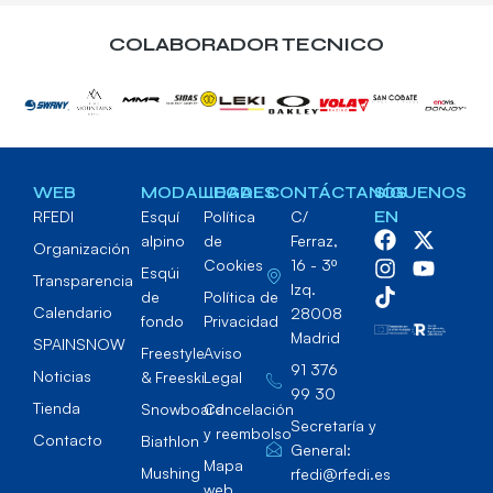
COLABORADOR TECNICO
WEB
MODALIDADES
LEGAL
CONTÁCTANOS
SÍGUENOS
RFEDI
Esquí
Política
C/
EN
alpino
de
Ferraz,
Organización
Cookies
16 - 3º
Esqúi
Transparencia
Izq.
de
Política de
Calendario
28008
fondo
Privacidad
Madrid
SPAINSNOW
Freestyle
Aviso
91 376
Noticias
& Freeski
Legal
99 30
Tienda
Snowboard
Cancelación
Secretaría y
y reembolso
Contacto
Biathlon
General:
Mapa
Mushing
rfedi@rfedi.es
web