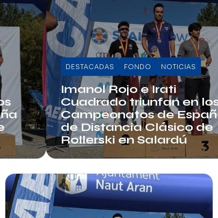
DESTACADAS
FONDO
NOTICIAS
Imanol Rojo e Irati
Cuadrado triunfan en los
Campeonatos de España
de Distancia Clásico de
Rollerski en Salardú
Info RFEDI