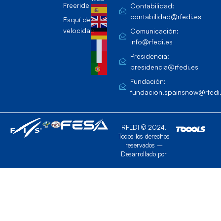
Freeride
Contabilidad:
contabilidad@rfedi.es
Esquí de
velocidad
Comunicación:
info@rfedi.es
Presidencia:
presidencia@rfedi.es
Fundación:
fundacion.spainsnow@rfedi
RFEDI © 2024.
Todos los derechos
reservados –
Desarrollado por