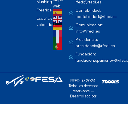
Mushing
rfedi@rfedi.es
web
Freeride
Contabilidad:
contabilidad@rfedi.es
Esquí de
velocidad
Comunicación:
info@rfedi.es
Presidencia:
presidencia@rfedi.es
Fundación:
fundacion.spainsnow@rfedi
RFEDI © 2024.
Todos los derechos
reservados –
Desarrollado por