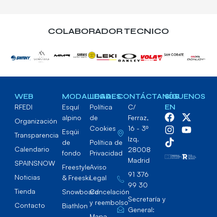
COLABORADOR TECNICO
WEB
MODALIDADES
LEGAL
CONTÁCTANOS
SÍGUENOS
RFEDI
Esquí
Política
C/
EN
alpino
de
Ferraz,
Organización
Cookies
16 - 3º
Esqúi
Transparencia
Izq.
de
Política de
Calendario
28008
fondo
Privacidad
Madrid
SPAINSNOW
Freestyle
Aviso
91 376
Noticias
& Freeski
Legal
99 30
Tienda
Snowboard
Cancelación
Secretaría y
y reembolso
Contacto
Biathlon
General:
Mapa