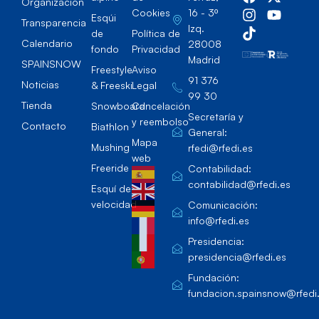
Organización
Cookies
16 - 3º
Esqúi
Transparencia
Izq.
de
Política de
Calendario
28008
fondo
Privacidad
Madrid
SPAINSNOW
Freestyle
Aviso
91 376
Noticias
& Freeski
Legal
99 30
Tienda
Snowboard
Cancelación
Secretaría y
y reembolso
Contacto
Biathlon
General:
Mapa
Mushing
rfedi@rfedi.es
web
Freeride
Contabilidad:
contabilidad@rfedi.es
Esquí de
velocidad
Comunicación:
info@rfedi.es
Presidencia:
presidencia@rfedi.es
Fundación:
fundacion.spainsnow@rfedi