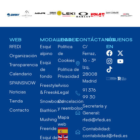
WEB
MODALIDADES
LEGAL
CONTÁCTANOS
SÍGUENOS
RFEDI
Esquí
Política
C/
EN
alpino
de
Ferraz,
Organización
Cookies
16 - 3º
Esqúi
Transparencia
Izq.
de
Política de
Calendario
28008
fondo
Privacidad
Madrid
SPAINSNOW
Freestyle
Aviso
91 376
Noticias
& Freeski
Legal
99 30
Tienda
Snowboard
Cancelación
Secretaría y
y reembolso
Contacto
Biathlon
General:
Mapa
Mushing
rfedi@rfedi.es
web
Freeride
Contabilidad:
contabilidad@rfedi.es
Esquí de