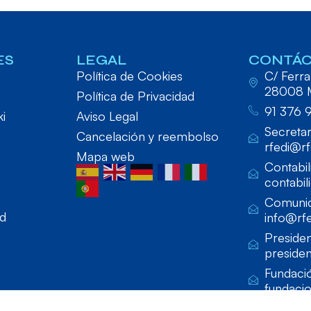
ES
LEGAL
CONTÁ
Política de Cookies
C/ Ferraz
28008 
Política de Privacidad
91 376 
ki
Aviso Legal
Secretar
Cancelación y reembolso
rfedi@rf
Mapa web
Contabil
contabil
Comunic
ad
info@rfe
Presiden
presiden
Fundaci
fundaci