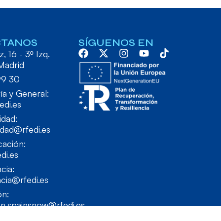
CTANOS
SÍGUENOS EN
, 16 - 3º Izq.
Madrid
99 30
ía y General:
edi.es
idad:
idad@rfedi.es
ación:
di.es
cia:
cia@rfedi.es
ón:
on.spainsnow@rfedi.es