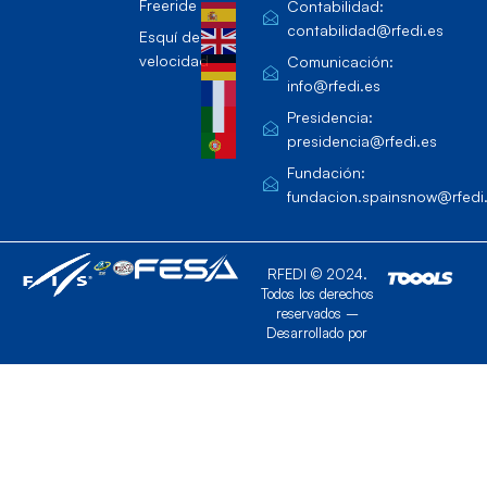
Freeride
Contabilidad:
contabilidad@rfedi.es
Esquí de
velocidad
Comunicación:
info@rfedi.es
Presidencia:
presidencia@rfedi.es
Fundación:
fundacion.spainsnow@rfedi
RFEDI © 2024.
Todos los derechos
reservados –
Desarrollado por