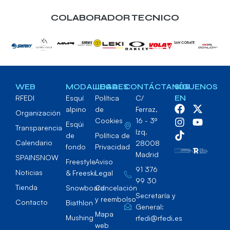
COLABORADOR TECNICO
WEB
MODALIDADES
LEGAL
CONTÁCTANOS
SÍGUENOS
RFEDI
Esquí
Política
C/
EN
alpino
de
Ferraz,
Organización
Cookies
16 - 3º
Esqúi
Transparencia
Izq.
de
Política de
Calendario
28008
fondo
Privacidad
Madrid
SPAINSNOW
Freestyle
Aviso
91 376
Noticias
& Freeski
Legal
99 30
Tienda
Snowboard
Cancelación
Secretaría y
y reembolso
Contacto
Biathlon
General:
Mapa
Mushing
rfedi@rfedi.es
web